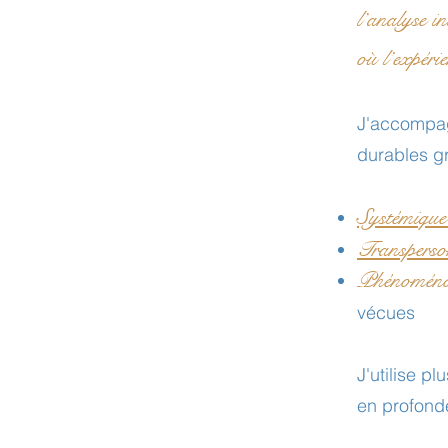
l’analyse in
où l’expérie
J'accompagn
durables g
Systémiqu
Transperso
Phénoménolo
vécues
J'utilise p
en profonde