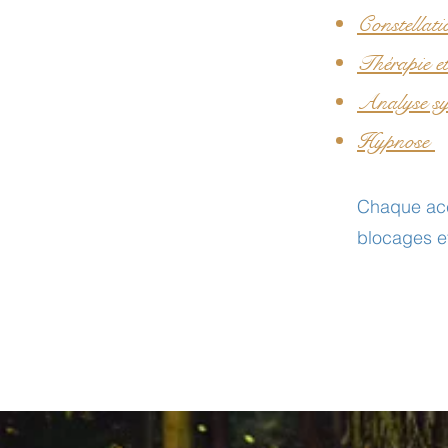
Constellati
Thérapie et
Analyse sys
Hypnose
Chaque acc
blocages et