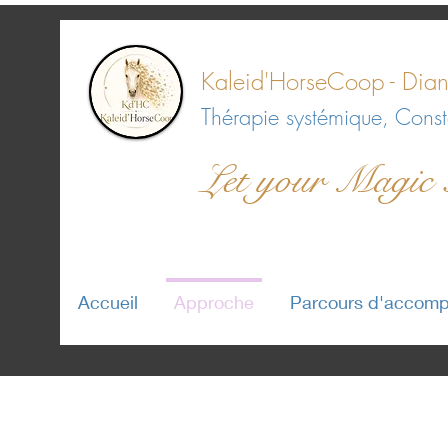
Kaleid'HorseCoop -
Dian
Thérapie systémique, Conste
Let your Magic
Accueil
Approche
Parcours d'accom