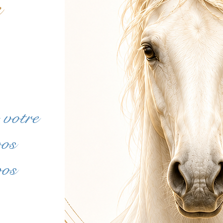
e
 votre
vos
vos