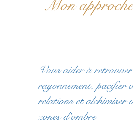
Mon approch
Vous aider à retrouver
rayonnement, pacifier 
relations et alchimiser 
zones d’ombre