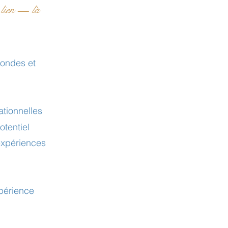
e lien — là
fondes et
tionnelles
otentiel
expériences
xpérience