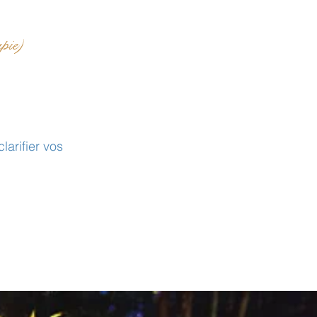
apie)
arifier vos