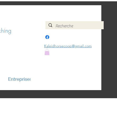
ching
+32478151213
Kaleidhorsecoop@gmail.com
Entreprises
Plus