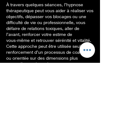
À travers quelques séances, l’hypnose
thérapeutique peut vous aider à réaliser vos
objectifs, dépasser vos blocages ou une
difficulté de vie ou professionnelle, vous
défaire de relations toxiques, aller de
l’avant, renforcer votre estime de
vous‑même et retrouver sérénité et vitalité.
Cette approche peut être utilisée seule, en
renforcement d’un processus de coaching,
ou orientée sur des dimensions plus
spirituelles ou énergétiques, toujours
précédée d’une consultation préalable.
Politique d'annulation
Vous pouvez reprogrammer une séance 24
heures avant celle-ci.
Si vous l'annulez moins de 48 heures avant,
la séance est due intégralement, sauf
présentation d'un certificat médical.