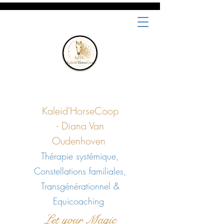
Kaleid'HorseCoop
-
Diana Van
Oudenhoven
Thérapie systémique,
Constellations familiales,
Transgénérationnel &
Equicoaching
Let your Magic