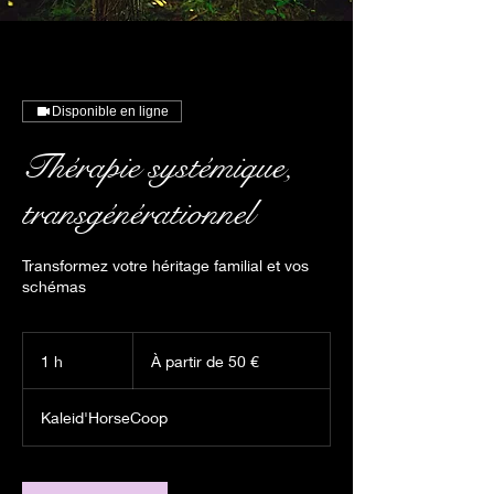
Disponible en ligne
Thérapie systémique,
transgénérationnel
Transformez votre héritage familial et vos
schémas
À
partir
1 h
1
À partir de 50 €
de
50
euros
Kaleid'HorseCoop