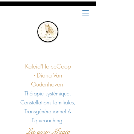
Kaleid'HorseCoop
-
Diana Van
Oudenhoven
Thérapie systémique,
Constellations familiales,
Transgénérationnel &
Equicoaching
Let your Magic