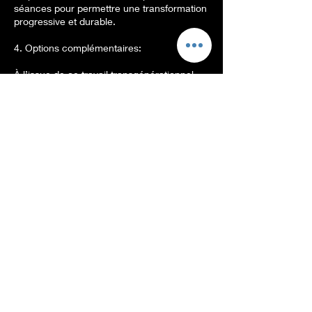
séances pour permettre une transformation
progressive et durable.
4. Options complémentaires:
À l’issue de ce travail transgénérationnel,
vous pourrez, si nécessaire, compléter
votre accompagnement par :
- une constellation systémique ou familiale
- une séance d’hypnose
transgénérationnelle
- un rituel pour clôturer votre processus de
transformation
5. Bénéfices attendus:
- Compréhension claire de votre histoire
familiale et de vos schémas répétitifs
- Libération des blocages hérités
- Reprise de votre autonomie et de votre
propre destin
- Sentiment de clarté et d’alignement