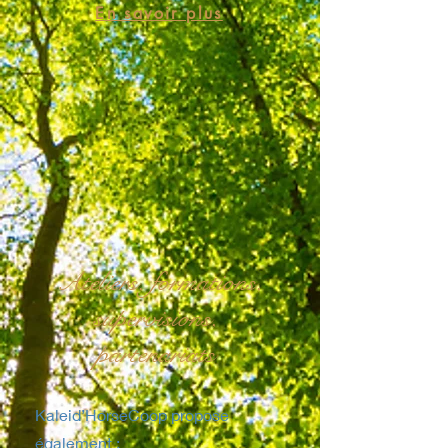
En savoir plus
Ateliers, formations,
supervisions,
partenariats
Kaleid’HorseCoop propose
également :