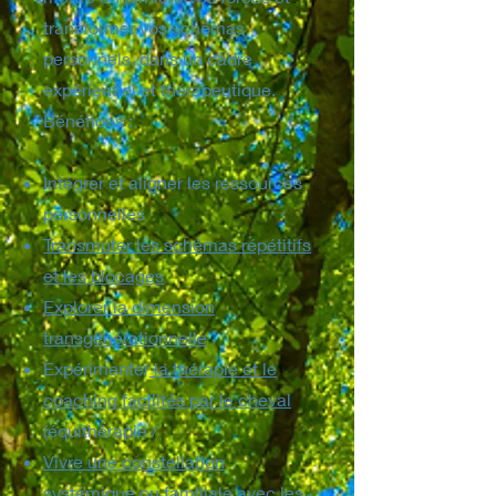
transformer vos schémas
personnels, dans un cadre
expérientiel et thérapeutique.
Bénéfices :
Intégrer et aligner les ressources
personnelles
Transmuter les schémas répétitifs
et les blocages
Explorer la dimension
transgénérationnelle
Expérimenter
la thérapie et le
coaching facilités par le cheval
(équithérapie /
Vivre une constellation
systémique ou familiale avec les