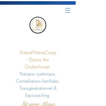
Kaleid'HorseCoop
-
Diana Van
Oudenhoven
Thérapie systémique,
Constellations familiales,
Transgénérationnel &
Equicoaching
Let your Magic