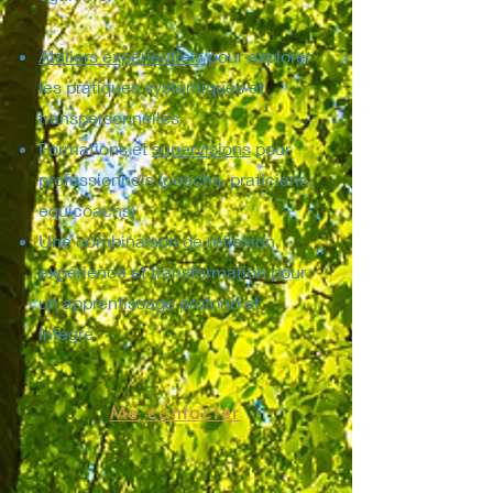
Ateliers expérientiels
pour explorer
les pratiques systémiques et
transpersonnelles
Formations et
supervisions
pour
professionnels (coachs, praticiens,
équicoachs)
Une combinaison de réflexion,
expérience et transformation pour
un apprentissage profond et
intégré
Me contacter