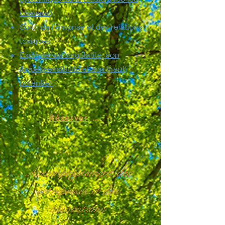
chevaux
)
Sortir de l’emprise et des relations
toxiques
Exprimer sa singularité, son
(hyper)sensibilité et son (haut)
potentiel
.
Réserver une séance individuelle
Accompagnement des
entreprises et des
assocations