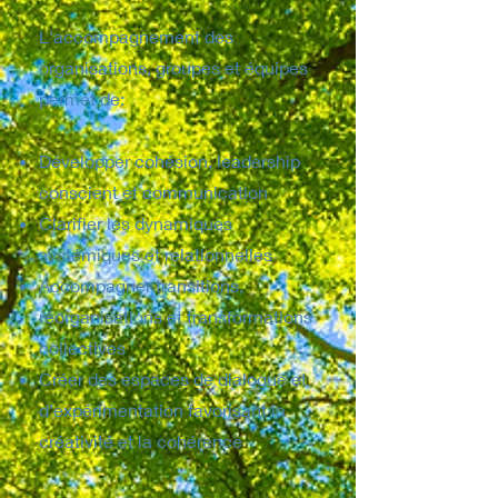
L'accompagnement des
organisations, groupes et équipes
permet de:
Développer cohésion, leadership
conscient et communication
Clarifier les dynamiques
systémiques et relationnelles
Accompagner transitions,
réorganisations et transformations
collectives
Créer des espaces de dialogue et
d’expérimentation favorisant la
créativité et la cohérence