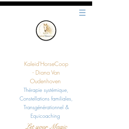
Kaleid'HorseCoop
-
Diana Van
Oudenhoven
Thérapie systémique,
Constellations familiales,
Transgénérationnel &
Equicoaching
Let your Magic