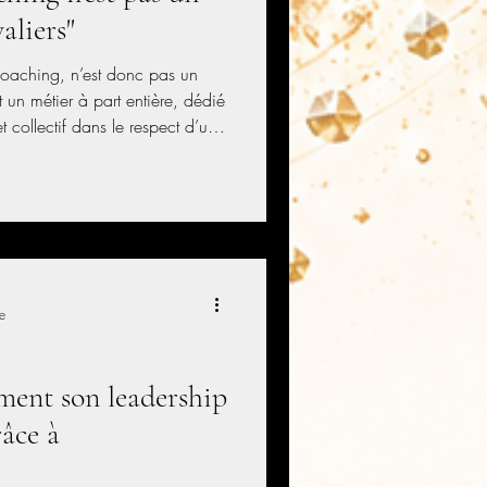
aliers"
icoaching, n’est donc pas un
t un métier à part entière, dédié
t collectif dans le respect d’une
e sur notre blog.
e
ment son leadership
râce à