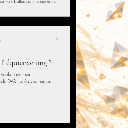
 sentiers battus pour vous-même
 peut-être bien me contacter
tion familiale ou
mais tout d'abord, quelques
ing pour moi et avant cela
ur moi.
e
 l’ équicoaching ?
 voulu savoir sur
icle FAQ traité avec humour.