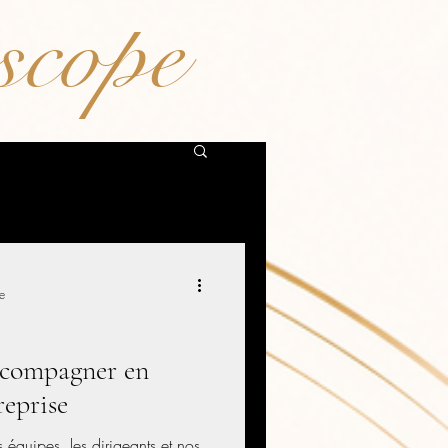
scope
e
ccompagner en
reprise
équipes, les dirigeants et nos