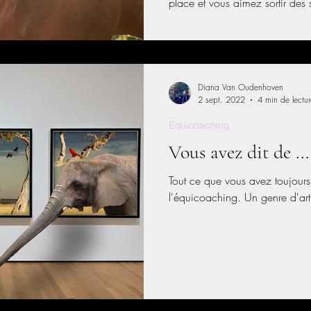
place et vous aimez sortir des
ou votre équipe? Vous pourriez
pour une séance, une constella
d'organisation, une formation 
mots sur ce qu'est l'équicoach
même, qui sont les chevaux po
Diana Van Oudenhoven
2 sept. 2022
4 min de lectur
Equicoaching
Vous avez dit de ...
Tout ce que vous avez toujours
l'équicoaching. Un genre d'art