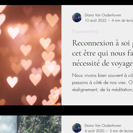
Diana Van Oudenhoven
10 août 2022
4 min de lectu
Equicoaching
Reconnexion à soi 
cet être qui nous f
nécessité de voyage
Nous vivons bien souvent à c
passons à côté de nos vies. 
réalignement, de la méditation
pleine conscience. Mais concrètement, comment passer d’un
mode mental à un mode plus c
cœur! Par le quoi ? dirons cert
parlez-en à un Cheval et vous
Diana Van Oudenhoven
4 août 2020
3 min de lectur