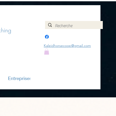
ching
+32478151213
Kaleidhorsecoop@gmail.com
Entreprises
Plus