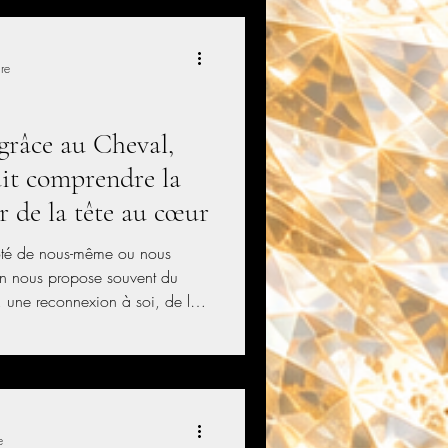
re
grâce au Cheval,
ait comprendre la
r de la tête au cœur
ôté de nous-même ou nous
On nous propose souvent du
, une reconnexion à soi, de la
onscient? En passant par le
ains interloqués, voire amusés;
 comprendrez.
e