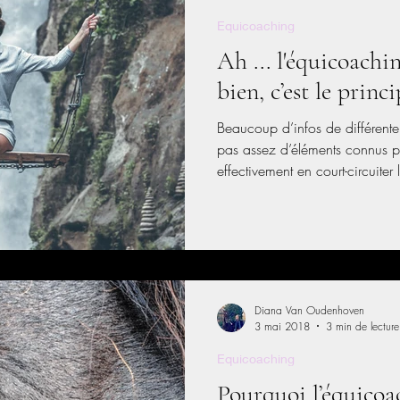
Equicoaching
Ah ... l'équicoachin
bien, c’est le princ
Beaucoup d’infos de différente
pas assez d’éléments connus po
effectivement en court-circuite
ne connaît pas bien le coaching
développer au niveau personnel
émotionnel.
Diana Van Oudenhoven
3 mai 2018
3 min de lecture
Equicoaching
Pourquoi l’équicoac