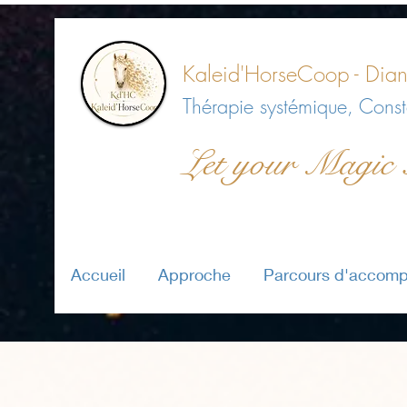
Kaleid'HorseCoop -
Dian
Thérapie systémique, Conste
Let your Magic
Accueil
Approche
Parcours d'accom