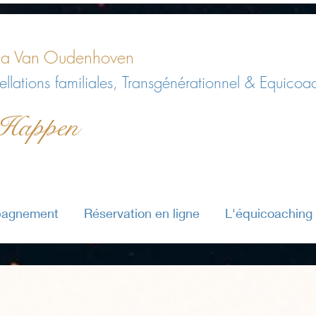
a Van Oudenhoven
llations familiales, Transgénérationnel & Equicoa
 Happen
pagnement
Réservation en ligne
L'équicoaching