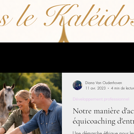
 le Kaléido
Diana Van Oudenhoven
11 avr. 2023
4 min de lectur
Développement professionnel
Notre manière d'a
équicoaching d'ent
Une démarche éthique pour les 