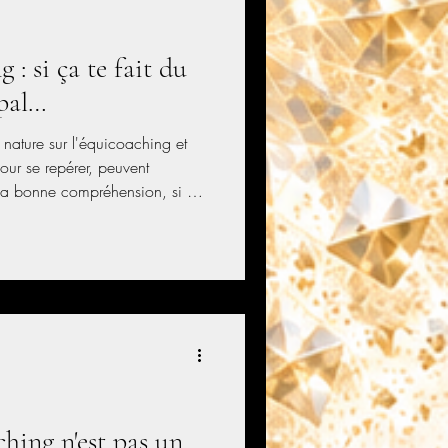
g : si ça te fait du
ipal…
 nature sur l'équicoaching et
ur se repérer, peuvent
r la bonne compréhension, si on
, les chevaux, l’utilité de se
 ni celle du registre
hing n'est pas un