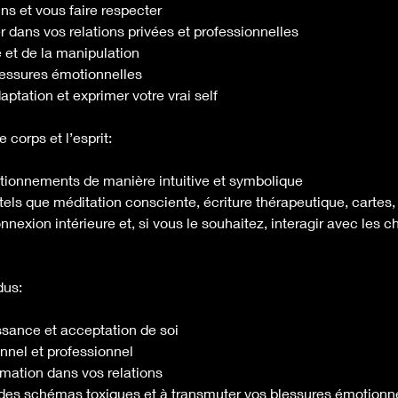
ns et vous faire respecter
r dans vos relations privées et professionnelles
se et de la manipulation
lessures émotionnelles
aptation et exprimer votre vrai self
e corps et l’esprit:
stionnements de manière intuitive et symbolique
ls tels que méditation consciente, écriture thérapeutique, cartes
onnexion intérieure et, si vous le souhaitez, interagir avec le
dus:
ssance et acceptation de soi
nnel et professionnel
rmation dans vos relations
r des schémas toxiques et à transmuter vos blessures émotionn