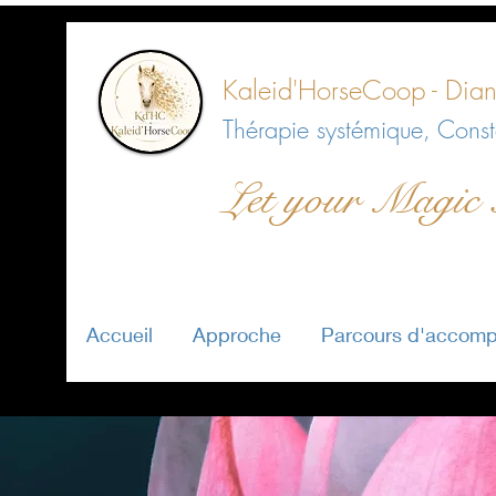
Kaleid'HorseCoop -
Dian
Thérapie systémique, Conste
Let your Magic
Accueil
Approche
Parcours d'accom