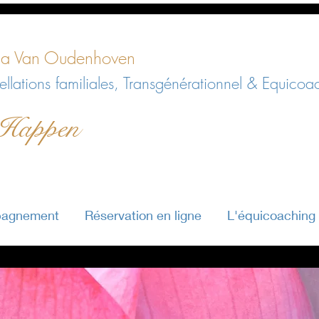
a Van Oudenhoven
llations familiales, Transgénérationnel & Equicoa
 Happen
pagnement
Réservation en ligne
L'équicoaching