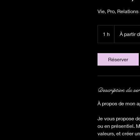
Vie, Pro, Relations 
À
partir
1 h
1
À partir 
de
50
euros
Réserver
Description du ser
À propos de mon 
Je vous propose de
ou en présentiel. 
valeurs, et créer u