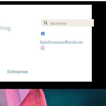
ching
+32478151213
Kaleidhorsecoop@gmail.com
Entreprises
Plus