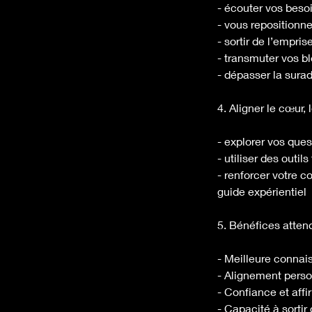
- écouter vos besoi
- vous repositionne
- sortir de l’empri
- transmuter vos b
- dépasser la surad
4. Aligner le cœur, l
- explorer vos que
- utiliser des outi
- renforcer votre c
guide expérientiel
5. Bénéfices atten
- Meilleure connai
- Alignement perso
- Confiance et affi
- Capacité à sorti