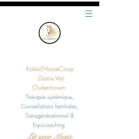
Kaleid'HorseCoop
-
Diana Van
Oudenhoven
Thérapie systémique,
Constellations familiales,
Transgénérationnel &
Equicoaching
Let your Magic