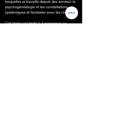
lesquelles je travaille depuis des années: la 
psychogénéalogie et les constellations 
systémiques et familiales avec les chevaux.
Cet atelier est limité à 4 personnes au 
maximum pour permettre un travail en 
profondeur et enrichi par les échanges en 
petit groupe.  
Il vous parlera: 
Afficher plus
Billets
Vente expirée
Type de billet
Billet Atelier