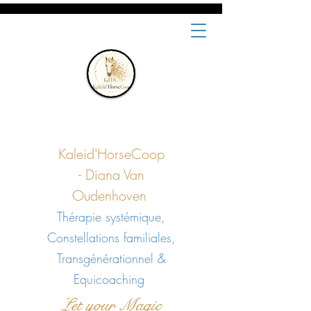
Kaleid'HorseCoop
-
Diana Van
Oudenhoven
Thérapie systémique,
Constellations familiales,
Transgénérationnel &
Equicoaching
Let your Magic