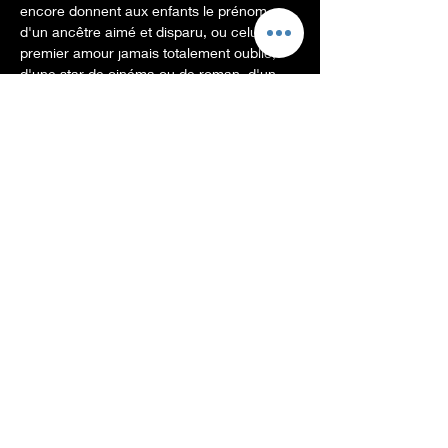
encore donnent aux enfants le prénom 
d'un ancêtre aimé et disparu, ou celui d'un 
premier amour jamais totalement oublié, 
d'une star de cinéma ou de roman, d'un 
enfant mort auparavant ou de ce frère ou 
cette sœur parti-e trop tôt.
Même si l'hommage peut-être sincère et 
comporter sa part de beauté, il n'en 
demeure pas moins qu'il se peut que les 
destins se croisent par allégeance, non-
dits, secrets, tristesse, fierté.
Il y a quelques mois j'ai fait l'expérience de 
changer de prénom pour…
Afficher plus
Billets
Vente expirée
Type de billet