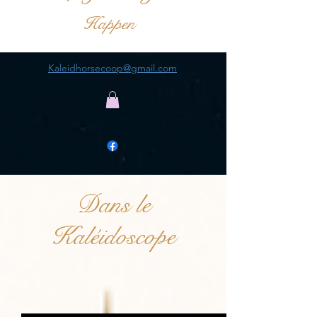
Happen
Kaleidhorsecoop@gmail.com
Dans le
Kaléidoscope