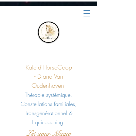
Kaleid'HorseCoop
-
Diana Van
Oudenhoven
Thérapie systémique,
Constellations familiales,
Transgénérationnel &
Equicoaching
Let your Magic