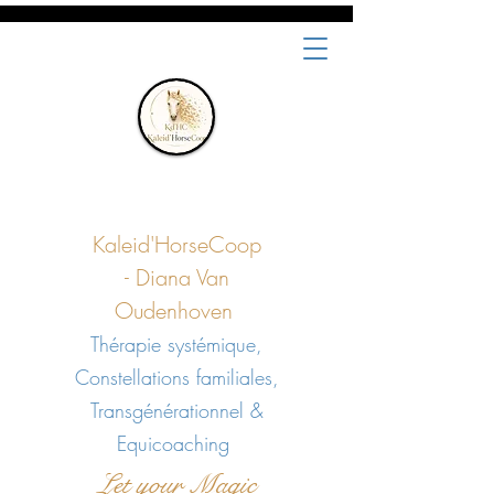
Kaleid'HorseCoop
-
Diana Van
Oudenhoven
Thérapie systémique,
Constellations familiales,
Transgénérationnel &
Equicoaching
Let your Magic